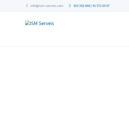
info@ism-serveis.com
933 302 668 / 91 572 65 07
E
Rellena el s
procesos de sel
para las o