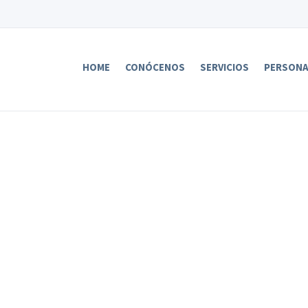
HOME
CONÓCENOS
SERVICIOS
PERSON
nvíanos tu currícul
iguiente formulario e incorporaremos tu currícul
ección de candidatos, de manera que te podamos
portunidades laborales que vamos ofreciendo re