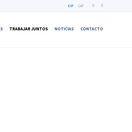
ESP
CAT
AS
TRABAJAR JUNTOS
NOTICIAS
CONTACTO
um
um a nuestros
 tener en cuenta
gularmente.