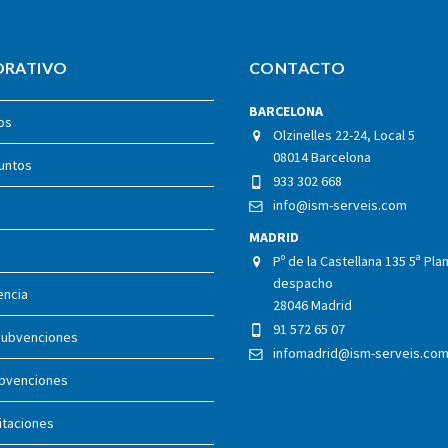
ORATIVO
CONTACTO
BARCELONA
os
Olzinelles 22-24, Local 5
08014 Barcelona
juntos
933 302 668
info@ism-serveis.com
MADRID
Pº de la Castellana 135 5ª Plan
despacho
encia
28046 Madrid
91 572 65 07
 subvenciones
infomadrid@ism-serveis.co
ubvenciones
citaciones