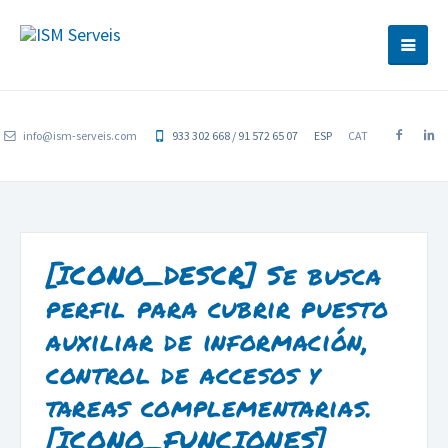
info@ism-serveis.com
933 302 668 / 91 572 65 07
ESP
CAT
[ICONO_DESCR]
Se busca
perfil para cubrir puesto
auxiliar de información,
control de accesos y
tareas complementarias.
[ICONO_FUNCIONES]