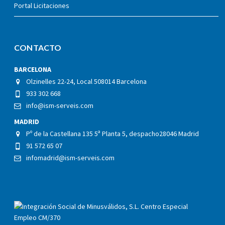
Portal Licitaciones
CONTACTO
BARCELONA
Olzinelles 22-24, Local 5
08014 Barcelona
933 302 668
info@ism-serveis.com
MADRID
Pº de la Castellana 135 5ª Planta 5, despacho
28046 Madrid
91 572 65 07
infomadrid@ism-serveis.com