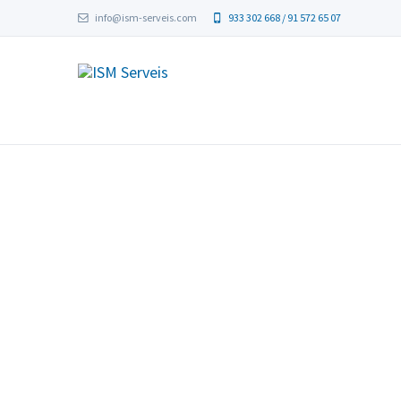
info@ism-serveis.com
933 302 668 / 91 572 65 07
Conserje con discapacida
Contrato Indefinido
Información General