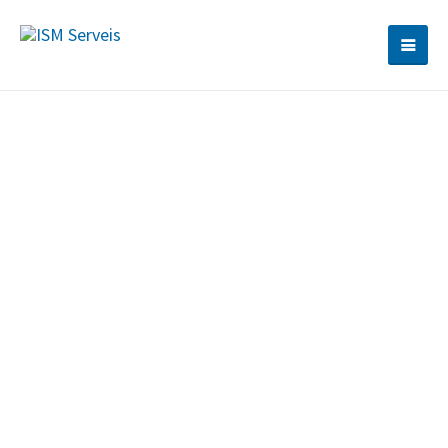
info@ism-serveis.com
933 302 668 / 91 572 65 07
ESP
CAT
Conserje con discapacidad
(Cabrera de Mar)
Información General