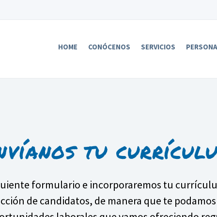
HOME
CONÓCENOS
SERVICIOS
PERSON
nvíanos tu currícul
iguiente formulario e incorporaremos tu currícul
ección de candidatos, de manera que te podamos
portunidades laborales que vamos ofreciendo re