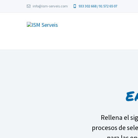
info@ism-serveis.com
933 302 668 / 91 572 65 07
E
Rellena el s
procesos de sel
para las o