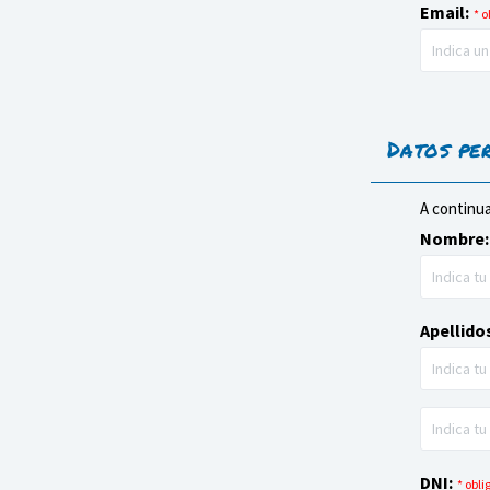
Email:
* o
Datos pe
A continua
Nombre:
Apellido
DNI:
* obli