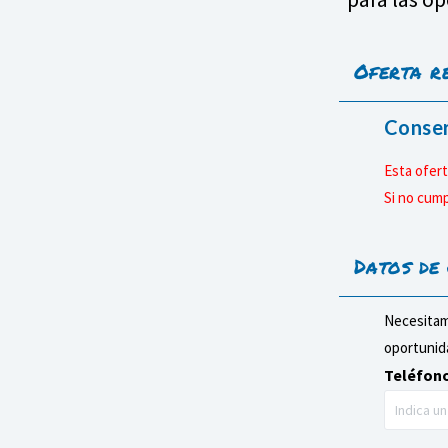
Oferta r
Conser
Esta ofert
Si no cump
Datos de
Necesitam
oportunida
Teléfono