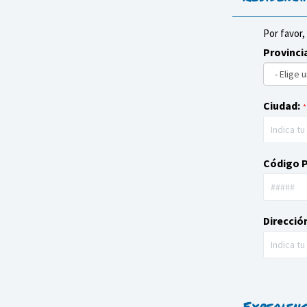
Por favor,
Provinci
Ciudad:
*
Código P
Direcció
Experien