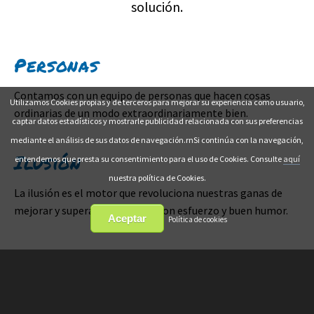
solución.
Personas
Contamos con un equipo de personas que hacen cosas
Utilizamos Cookies propias y de terceros para mejorar su experiencia como usuario,
ordinarias de un modo extraordinariamente bien.
captar datos estadísticos y mostrarle publicidad relacionada con sus preferencias
mediante el análisis de sus datos de navegación.
rnSi continúa con la navegación,
Ilusión
entendemos que presta su consentimiento para el uso de Cookies. Consulte
aquí
nuestra política de Cookies.
La ilusión es el motor que revoluciona nuestras ganas de
mejorar y superarnos día a día con esfuerzo y buen humor.
Aceptar
Política de cookies
Excelencia
Es nuestro ADN, trabajamos codo a codo con nuestros
clientes y trabajadores para conseguir los mejores