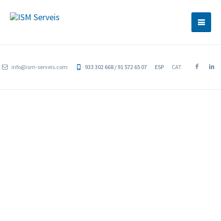
info@ism-serveis.com
933 302 668 / 91 572 65 07
ESP
CAT