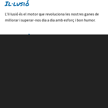
Il·lusió
L'il·lusió és el motor que revoluciona les nostres ganes de
millorar i superar-nos dia a dia amb esforç i bon humor.
Excel·lència
És el nostre ADN, treballem frec a frec amb els nostres
clients i treballadors per aconseguir els millors resultats.
pensant en
Treballem