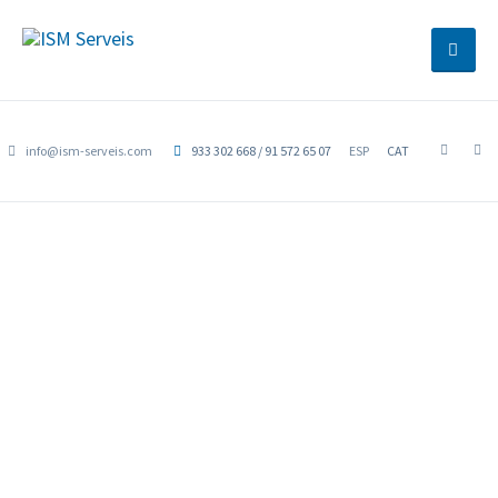
info@ism-serveis.com
933 302 668 / 91 572 65 07
ESP
CAT