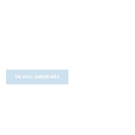
DIFERENCIACIÓ
Som diferents perquè combinem eficiència i
rentabilitat,
ens centrem en les seves
necessitats de negoci i li oferim un servei
personalitzat.
MÉS INFORMACIÓ